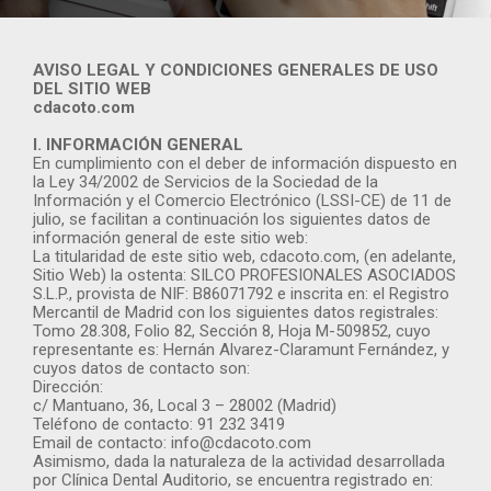
AVISO LEGAL Y CONDICIONES GENERALES DE USO
DEL SITIO WEB
cdacoto.com
I. INFORMACIÓN GENERAL
En cumplimiento con el deber de información dispuesto en
la Ley 34/2002 de Servicios de la Sociedad de la
Información y el Comercio Electrónico (LSSI-CE) de 11 de
julio, se facilitan a continuación los siguientes datos de
información general de este sitio web:
La titularidad de este sitio web, cdacoto.com, (en adelante,
Sitio Web) la ostenta: SILCO PROFESIONALES ASOCIADOS
S.L.P., provista de NIF: B86071792 e inscrita en: el Registro
Mercantil de Madrid con los siguientes datos registrales:
Tomo 28.308, Folio 82, Sección 8, Hoja M-509852, cuyo
representante es: Hernán Alvarez-Claramunt Fernández, y
cuyos datos de contacto son:
Dirección:
c/ Mantuano, 36, Local 3 – 28002 (Madrid)
Teléfono de contacto: 91 232 3419
Email de contacto: info@cdacoto.com
Asimismo, dada la naturaleza de la actividad desarrollada
por Clínica Dental Auditorio, se encuentra registrado en: